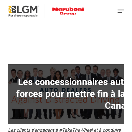
Skip
Menu
to
main
content
Les concessionnaires autom
forces pour mettre fin à la 
Canad
Les clients s'engagent à #TakeTheWheel et à conduire